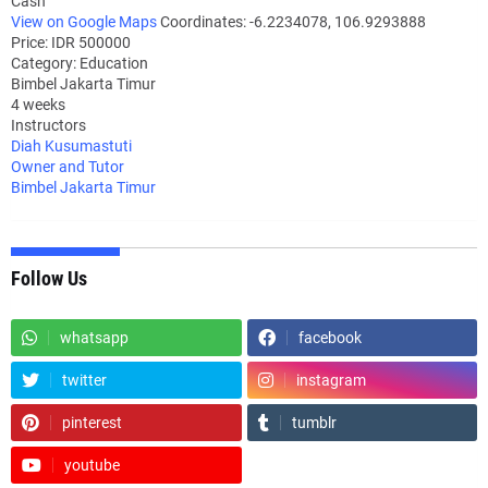
Cash
View on Google Maps
Coordinates: -6.2234078, 106.9293888
Price: IDR 500000
Category:
Education
Bimbel Jakarta Timur
4 weeks
Instructors
Diah Kusumastuti
Owner and Tutor
Bimbel Jakarta Timur
Follow Us
whatsapp
facebook
twitter
instagram
pinterest
tumblr
youtube