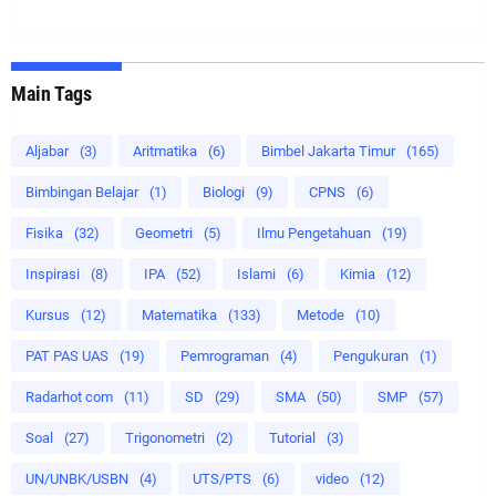
Main Tags
Aljabar
(3)
Aritmatika
(6)
Bimbel Jakarta Timur
(165)
Bimbingan Belajar
(1)
Biologi
(9)
CPNS
(6)
Fisika
(32)
Geometri
(5)
Ilmu Pengetahuan
(19)
Inspirasi
(8)
IPA
(52)
Islami
(6)
Kimia
(12)
Kursus
(12)
Matematika
(133)
Metode
(10)
PAT PAS UAS
(19)
Pemrograman
(4)
Pengukuran
(1)
Radarhot com
(11)
SD
(29)
SMA
(50)
SMP
(57)
Soal
(27)
Trigonometri
(2)
Tutorial
(3)
UN/UNBK/USBN
(4)
UTS/PTS
(6)
video
(12)