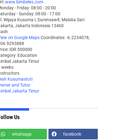
rl:
www.bimbeles.com
onday - Friday: 08:00 - 20:00
aturday - Sunday: 08:00 - 17:00
l. Wijaya Kusuma I, Durensawit, Malaka Sari
akarta
,
Jakarta Indonesia
13460
Cash
iew on Google Maps
Coordinates: -6.2234078,
106.9293888
rice: IDR 500000
ategory:
Education
imbel Jakarta Timur
 weeks
nstructors
iah Kusumastuti
wner and Tutor
imbel Jakarta Timur
Follow Us
whatsapp
facebook