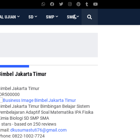
AL UJIAN
SD
SMP
SMA
Bimbel Jakarta Timur
imbel Jakarta Timur
IDR500000
imbel Jakarta Timur Bimbingan Belajar Sistem
embelajaran Adaptif Soal Matematika IPA Fisika
imia Biologi SD SMP SMA
4
stars - based on
250
reviews
mail:
dkusumastuti76@gmail.com
Phone:
0822-1002-7724