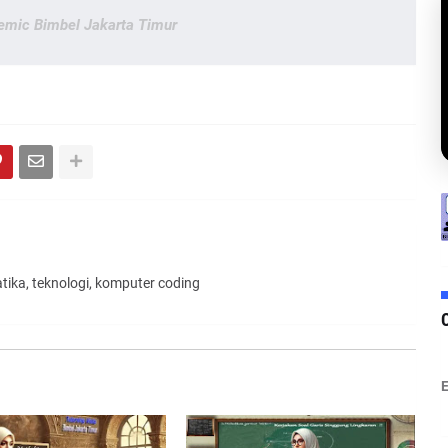
emic Bimbel Jakarta Timur
tika, teknologi, komputer coding
E