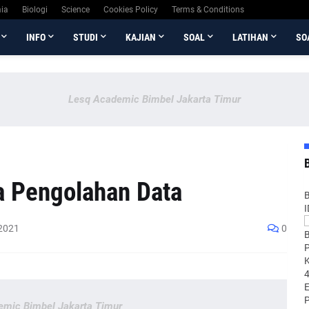
ia
Biologi
Science
Cookies Policy
Terms & Conditions
INFO
STUDI
KAJIAN
SOAL
LATIHAN
SO
Lesq Academic Bimbel Jakarta Timur
a Pengolahan Data
B
 2021
0
B
P
K
E
emic Bimbel Jakarta Timur