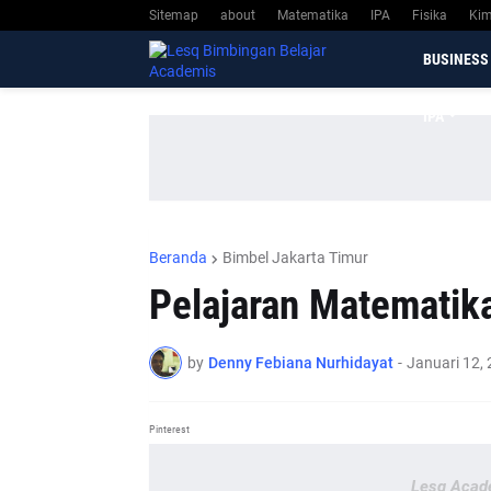
Sitemap
about
Matematika
IPA
Fisika
Kim
BUSINESS
IPA
Beranda
Bimbel Jakarta Timur
Pelajaran Matematik
by
Denny Febiana Nurhidayat
-
Januari 12,
Pinterest
Lesq Acad