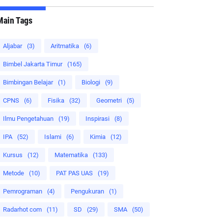
Main Tags
Aljabar
(3)
Aritmatika
(6)
Bimbel Jakarta Timur
(165)
Bimbingan Belajar
(1)
Biologi
(9)
CPNS
(6)
Fisika
(32)
Geometri
(5)
Ilmu Pengetahuan
(19)
Inspirasi
(8)
IPA
(52)
Islami
(6)
Kimia
(12)
Kursus
(12)
Matematika
(133)
Metode
(10)
PAT PAS UAS
(19)
Pemrograman
(4)
Pengukuran
(1)
Radarhot com
(11)
SD
(29)
SMA
(50)