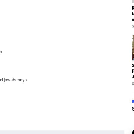
R
N
e
S
n
S
P
J
nci jawabannya
S