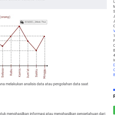
U
M
S
J
J
V
P
C
B
4
I
D
O
B
na melakukan analisis data atau pengolahan data saat
tuk menghasilkan informasi atau menghasilkan pengetahuan dari