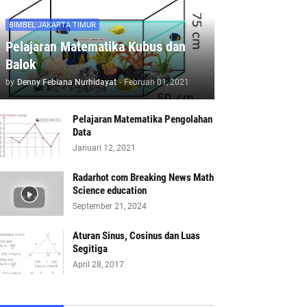
BIMBEL JAKARTA TIMUR
Pelajaran Matematika Kubus dan
Balok
by
Denny Febiana Nurhidayat
-
Februari 01, 2021
Pelajaran Matematika Pengolahan
Data
Januari 12, 2021
Radarhot com Breaking News Math
Science education
September 21, 2024
Aturan Sinus, Cosinus dan Luas
Segitiga
April 28, 2017