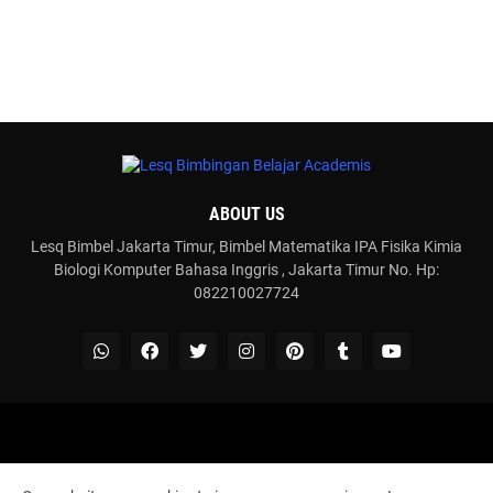
ABOUT US
Lesq Bimbel Jakarta Timur, Bimbel Matematika IPA Fisika Kimia
Biologi Komputer Bahasa Inggris , Jakarta Timur No. Hp:
082210027724
Share By
Blogger Templates
Aljabar
Aritmatika
Geometri
Operasi Hitung