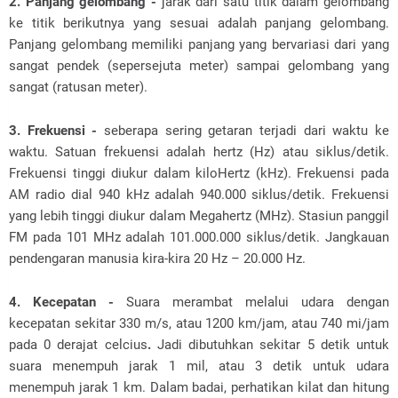
2. Panjang gelombang -
jarak dari satu titik dalam gelombang
ke titik berikutnya yang sesuai adalah panjang gelombang.
Panjang gelombang memiliki panjang yang bervariasi dari yang
sangat pendek (sepersejuta meter) sampai gelombang yang
sangat (ratusan meter).
3. Frekuensi -
seberapa sering getaran terjadi dari waktu ke
waktu. Satuan frekuensi adalah hertz (Hz) atau siklus/detik.
Frekuensi tinggi diukur dalam kiloHertz (kHz). Frekuensi pada
AM radio dial 940 kHz adalah 940.000 siklus/detik. Frekuensi
yang lebih tinggi diukur dalam Megahertz (MHz). Stasiun panggil
FM pada 101 MHz adalah 101.000.000 siklus/detik. Jangkauan
pendengaran manusia kira-kira 20 Hz – 20.000 Hz.
4. Kecepatan -
Suara merambat melalui udara dengan
kecepatan sekitar 330 m/s, atau 1200 km/jam, atau 740 mi/jam
pada 0 derajat celcius
.
Jadi dibutuhkan sekitar 5 detik untuk
suara menempuh jarak 1 mil, atau 3 detik untuk udara
menempuh jarak 1 km. Dalam badai, perhatikan kilat dan hitung