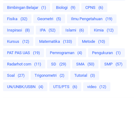
Bimbingan Belajar
(1)
Biologi
(9)
CPNS
(6)
Fisika
(32)
Geometri
(5)
Ilmu Pengetahuan
(19)
Inspirasi
(8)
IPA
(52)
Islami
(6)
Kimia
(12)
Kursus
(12)
Matematika
(133)
Metode
(10)
PAT PAS UAS
(19)
Pemrograman
(4)
Pengukuran
(1)
Radarhot com
(11)
SD
(29)
SMA
(50)
SMP
(57)
Soal
(27)
Trigonometri
(2)
Tutorial
(3)
UN/UNBK/USBN
(4)
UTS/PTS
(6)
video
(12)