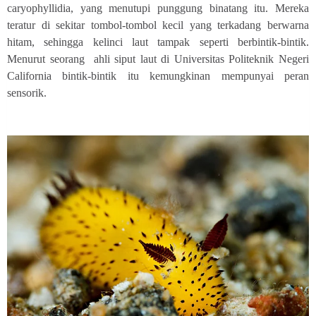
caryophyllidia, yang menutupi punggung binatang itu. Mereka 
teratur di sekitar tombol-tombol kecil yang terkadang berwarna 
hitam, sehingga kelinci laut tampak seperti berbintik-bintik. 
Menurut seorang 
 ahli siput laut di Universitas Politeknik Negeri 
California bintik-bintik itu kemungkinan mempunyai peran 
sensorik.