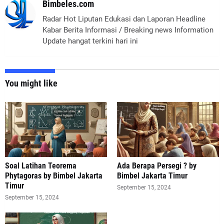
Bimbeles.com
Radar Hot Liputan Edukasi dan Laporan Headline
Kabar Berita Informasi / Breaking news Information
Update hangat terkini hari ini
You might like
Soal Latihan Teorema
Ada Berapa Persegi ? by
Phytagoras by Bimbel Jakarta
Bimbel Jakarta Timur
Timur
September 15, 2024
September 15, 2024