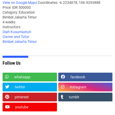
View on Google Maps
Coordinates: -6.2234078, 106.9293888
Price: IDR 500000
Category:
Education
Bimbel Jakarta Timur
4 weeks
Instructors
Diah Kusumastuti
Owner and Tutor
Bimbel Jakarta Timur
Follow Us
whatsapp
facebook
twitter
instagram
pinterest
tumblr
youtube