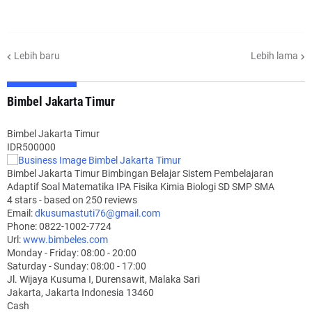
Lebih baru
Lebih lama
Bimbel Jakarta Timur
Bimbel Jakarta Timur
IDR500000
Bimbel Jakarta Timur Bimbingan Belajar Sistem Pembelajaran
Adaptif Soal Matematika IPA Fisika Kimia Biologi SD SMP SMA
4
stars - based on
250
reviews
Email:
dkusumastuti76@gmail.com
Phone:
0822-1002-7724
Url:
www.bimbeles.com
Monday - Friday: 08:00 - 20:00
Saturday - Sunday: 08:00 - 17:00
Jl. Wijaya Kusuma I, Durensawit, Malaka Sari
Jakarta
,
Jakarta Indonesia
13460
Cash