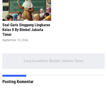
Soal Garis Singgung Lingkaran
Kelas 8 By Bimbel Jakarta
Timur
September 15, 2024
Lesq Academic Bimbel Jakarta Timur
Posting Komentar