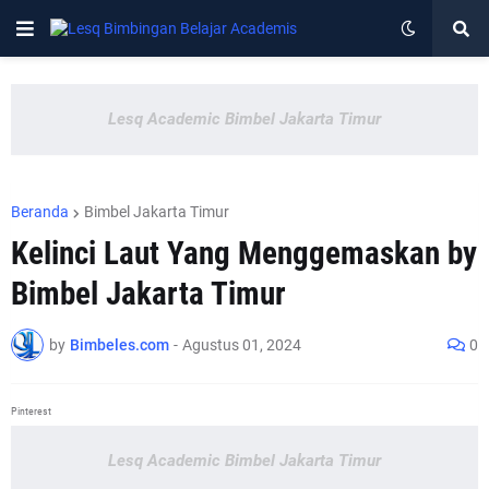
Lesq Academic Bimbel Jakarta Timur
Beranda
Bimbel Jakarta Timur
Kelinci Laut Yang Menggemaskan by
Bimbel Jakarta Timur
by
Bimbeles.com
-
Agustus 01, 2024
0
Pinterest
Lesq Academic Bimbel Jakarta Timur