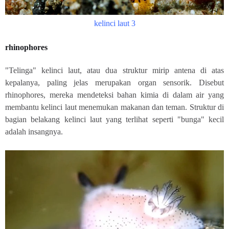
kelinci laut 3
rhinophores
"Telinga" kelinci laut, atau dua struktur mirip antena di atas 
kepalanya, paling jelas merupakan organ sensorik. Disebut 
rhinophores, mereka mendeteksi bahan kimia di dalam air yang 
membantu kelinci laut menemukan makanan dan teman. 
Struktur di 
bagian belakang kelinci laut yang terlihat seperti "bunga" kecil 
adalah insangnya. 