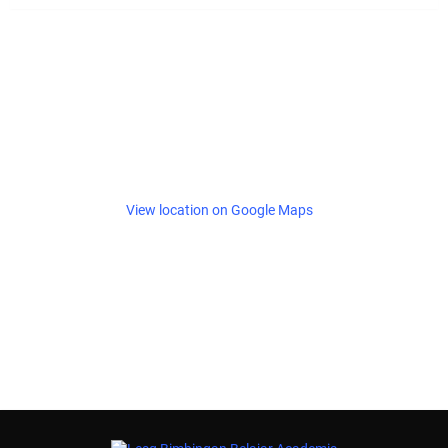
View location on Google Maps