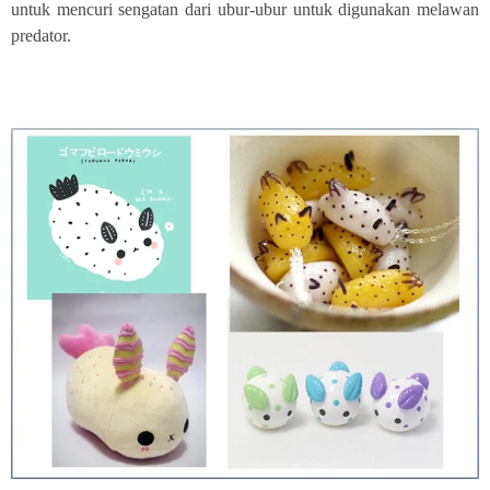
untuk mencuri sengatan dari ubur-ubur untuk digunakan melawan 
predator.