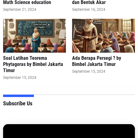
Math Science education
dan Bentuk Akar
September 21, 2024
September 16, 2024
Soal Latihan Teorema
Ada Berapa Persegi ? by
Phytagoras by Bimbel Jakarta
Bimbel Jakarta Timur
Timur
September 15, 2024
September 15, 2024
Subscribe Us