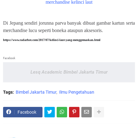
merchandise kelinci laut
Di Jepang sendiri jorunna parva banyak dibuat gambar kartun serta
merchandise lucu seperti boneka ataupun aksesoris.
https://www.radarhot.com/2017/07/kelinci-laut-yang-menggemaskan.html
Facebook
Lesq Academic Bimbel Jakarta Timur
Tags:
Bimbel Jakarta Timur
Ilmu Pengetahuan
Facebook