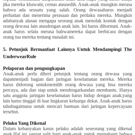
jika mereka khawatir, cemas atausedih. Anak-anak mungkin merasa
bahwa ada sesuatu yang salah. Orang dewasaharus menjadi
perhatian dan menerima perasaan dan perilaku mereka. Mungkin
adabanyak alasan mengapa seorang anak menolak kontak dengan
orang dewasa lain ataudengan anak lain. Ini harus dihormati. Anak-
anak harus selalu merasa bahwamereka dapat berbicara dengan
orang tua mereka tentang masalah ini.
5. Petunjuk Bermanfaat Lainnya Untuk Mendampingi The
UnderwearRule
Pelaporan dan pengungkapan
Anak-anak perlu diberi petunjuk tentang orang dewasa yang
dapatmenjadi bagian dari jaringan keselamatan mereka. Mereka
harus didorong untukmemilih orang dewasa yang bisa mereka
percaya, ada dan siap untuk mendengarkandan membantu. Hanya
satu anggota jaringan keselamatan harus hidup dengan anak;yang
lain harus tinggal di luar lingkaran keluarga dekat. Anak-anak harus
tahubagaimana untuk mencari bantuan dari jaringan kepercayaan
tersebut.
Pelaku Yang Dikenal
Dalam kebanyakan kasus pelaku adalah seseorang yang dikenal
anak.Hal ini sangat sulit bagi anak-anak untuk memahami bahwa