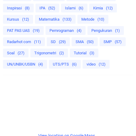
Inspirasi
(8)
IPA
(52)
Islami
(6)
Kimia
(12)
Kursus
(12)
Matematika
(133)
Metode
(10)
PAT PAS UAS
(19)
Pemrograman
(4)
Pengukuran
(1)
Radarhot com
(11)
SD
(29)
SMA
(50)
SMP
(57)
Soal
(27)
Trigonometri
(2)
Tutorial
(3)
UN/UNBK/USBN
(4)
UTS/PTS
(6)
video
(12)
View location on Google Maps