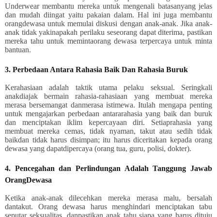
Underwear membantu mereka untuk mengenali batasanyang jelas
dan mudah diingat yaitu pakaian dalam. Hal ini juga membantu
orangdewasa untuk memulai diskusi dengan anak-anak. Jika anak-
anak tidak yakinapakah perilaku seseorang dapat diterima, pastikan
mereka tahu untuk memintaorang dewasa terpercaya untuk minta
bantuan.
3. Perbedaan Antara Rahasia Baik Dan Rahasia Buruk
Kerahasiaan adalah taktik utama pelaku seksual. Seringkali
anakdiajak bermain rahasia-rahasiaan yang membuat mereka
merasa bersemangat danmerasa istimewa. Itulah mengapa penting
untuk mengajarkan perbedaan antararahasia yang baik dan buruk
dan menciptakan iklim kepercayaan diri. Setiaprahasia yang
membuat mereka cemas, tidak nyaman, takut atau sedih tidak
baikdan tidak harus disimpan; itu harus diceritakan kepada orang
dewasa yang dapatdipercaya (orang tua, guru, polisi, dokter).
4. Pencegahan dan Perlindungan Adalah Tanggung Jawab
OrangDewasa
Ketika anak-anak dilecehkan mereka merasa malu, bersalah
dantakut. Orang dewasa harus menghindari menciptakan tabu
seputar seksualitas, danpastikan anak tahu siapa yang harus dituju