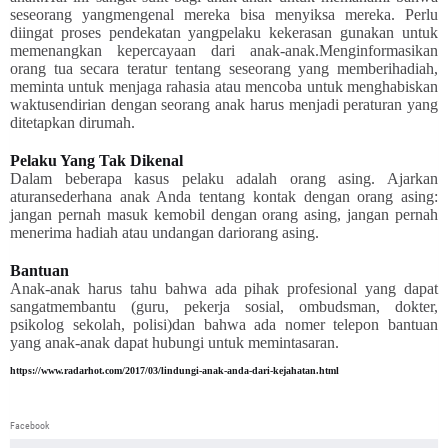
seseorang yangmengenal mereka bisa menyiksa mereka. Perlu
diingat proses pendekatan yangpelaku kekerasan gunakan untuk
memenangkan kepercayaan dari anak-anak.Menginformasikan
orang tua secara teratur tentang seseorang yang memberihadiah,
meminta untuk menjaga rahasia atau mencoba untuk menghabiskan
waktusendirian dengan seorang anak harus menjadi peraturan yang
ditetapkan dirumah.
Pelaku Yang Tak Dikenal
Dalam beberapa kasus pelaku adalah orang asing. Ajarkan
aturansederhana anak Anda tentang kontak dengan orang asing:
jangan pernah masuk kemobil dengan orang asing, jangan pernah
menerima hadiah atau undangan dariorang asing.
Bantuan
Anak-anak harus tahu bahwa ada pihak profesional yang dapat
sangatmembantu (guru, pekerja sosial, ombudsman, dokter,
psikolog sekolah, polisi)dan bahwa ada nomer telepon bantuan
yang anak-anak dapat hubungi untuk memintasaran.
https://www.radarhot.com/2017/03/lindungi-anak-anda-dari-kejahatan.html
Facebook