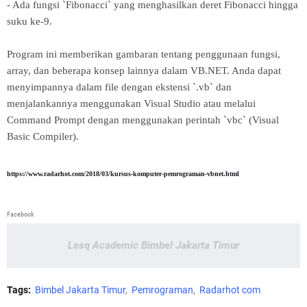
- Ada fungsi `Fibonacci` yang menghasilkan deret Fibonacci hingga
suku ke-9.
Program ini memberikan gambaran tentang penggunaan fungsi,
array, dan beberapa konsep lainnya dalam VB.NET. Anda dapat
menyimpannya dalam file dengan ekstensi `.vb` dan
menjalankannya menggunakan Visual Studio atau melalui
Command Prompt dengan menggunakan perintah `vbc` (Visual
Basic Compiler).
https://www.radarhot.com/2018/03/kursus-komputer-pemrograman-vbnet.html
Facebook
Lesq Academic Bimbel Jakarta Timur
Tags:
Bimbel Jakarta Timur
Pemrograman
Radarhot com