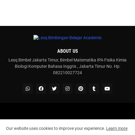
ABOUT US
Lesq Bimbel Jakarta Timur, Bimbel Matematika IPA Fisika Kimia
Biologi Komputer Bahasa Inggris , Jakarta Timur No. Hp:
082210027724
Share By
Blogger Templates
Aljabar
Aritmatika
Geometri
Operasi Hitung
Our website uses cookies to improve your experience.
Learn more
Pengukuran
Trigonometri
Statistika