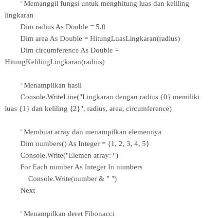
' Memanggil fungsi untuk menghitung luas dan keliling
lingkaran
Dim radius As Double = 5.0
Dim area As Double = HitungLuasLingkaran(radius)
Dim circumference As Double =
HitungKelilingLingkaran(radius)
' Menampilkan hasil
Console.WriteLine("Lingkaran dengan radius {0} memiliki
luas {1} dan keliling {2}", radius, area, circumference)
' Membuat array dan menampilkan elemennya
Dim numbers() As Integer = {1, 2, 3, 4, 5}
Console.Write("Elemen array: ")
For Each number As Integer In numbers
Console.Write(number & " ")
Next
' Menampilkan deret Fibonacci