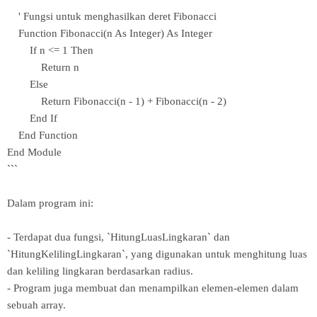
' Fungsi untuk menghasilkan deret Fibonacci
Function Fibonacci(n As Integer) As Integer
If n <= 1 Then
Return n
Else
Return Fibonacci(n - 1) + Fibonacci(n - 2)
End If
End Function
End Module
```
Dalam program ini:
- Terdapat dua fungsi, `HitungLuasLingkaran` dan
`HitungKelilingLingkaran`, yang digunakan untuk menghitung luas
dan keliling lingkaran berdasarkan radius.
- Program juga membuat dan menampilkan elemen-elemen dalam
sebuah array.