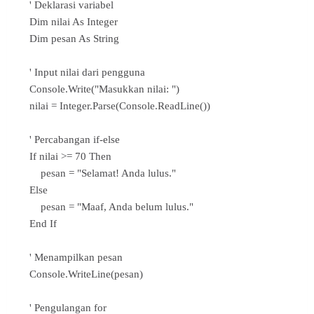
' Deklarasi variabel
Dim nilai As Integer
Dim pesan As String
' Input nilai dari pengguna
Console.Write("Masukkan nilai: ")
nilai = Integer.Parse(Console.ReadLine())
' Percabangan if-else
If nilai >= 70 Then
pesan = "Selamat! Anda lulus."
Else
pesan = "Maaf, Anda belum lulus."
End If
' Menampilkan pesan
Console.WriteLine(pesan)
' Pengulangan for