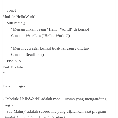
```vbnet
Module HelloWorld
Sub Main()
' Menampilkan pesan "Hello, World!" di konsol
Console.WriteLine("Hello, World!")
' Menunggu agar konsol tidak langsung ditutup
Console.ReadLine()
End Sub
End Module
```
Dalam program ini:
- `Module HelloWorld` adalah modul utama yang mengandung
program.
- `Sub Main()` adalah subroutine yang dijalankan saat program
dimulai. Itu adalah titik awal eksekusi.