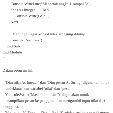
Console.WriteLine("Mencetak angka 1 sampai 5:")
For i As Integer = 1 To 5
Console.Write(i & " ")
Next
' Menunggu agar konsol tidak langsung ditutup
Console.ReadLine()
End Sub
End Module
```
Dalam program ini:
- `Dim nilai As Integer` dan `Dim pesan As String` digunakan untuk
mendeklarasikan variabel `nilai` dan `pesan`.
- `Console.Write("Masukkan nilai: ")` digunakan untuk
menampilkan pesan ke pengguna dan mengambil input nilai dari
pengguna.
- `If nilai >= 70 Then ... Else ... End If` adalah struktur percabangan