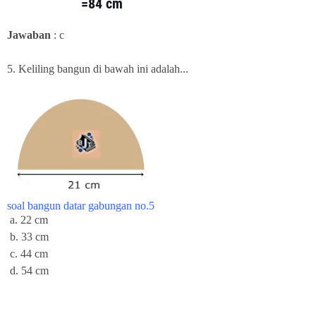
=84 cm
Jawaban
: c
5. Keliling bangun di bawah ini adalah...
soal bangun datar gabungan no.5
a. 22 cm
b. 33 cm
c. 44 cm
d. 54 cm