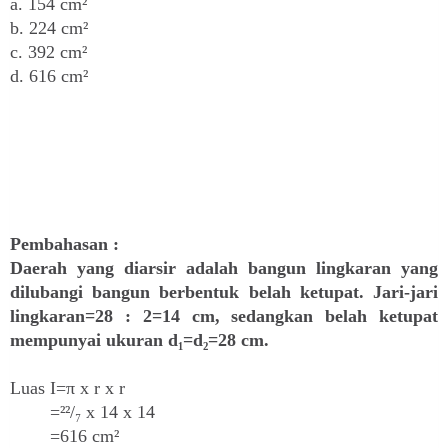
a. 154
cm²
b.
224 cm²
c. 392
cm²
d. 616 cm²
Pembahasan :
Daerah yang diarsir adalah bangun lingkaran yang
dilubangi bangun berbentuk belah ketupat. Jari-jari
lingkaran=28 : 2=14 cm, sedangkan belah ketupat
mempunyai ukuran d₁=d₂=28 cm.
Luas I=π x r x r
=²²/₇ x 14 x 14
=616 cm²