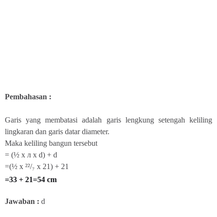
Pembahasan :
Garis yang membatasi adalah garis lengkung setengah keliling
lingkaran dan garis datar diameter.
Maka keliling bangun tersebut
=
(½ x л x d) + d
=(½ x ²²/₇ x 21) + 21
=33 + 21=54 cm
Jawaban :
d