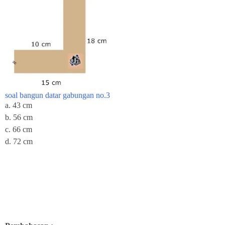
soal bangun datar gabungan no.3
a. 43 cm
b. 56 cm
c. 66 cm
d. 72 cm