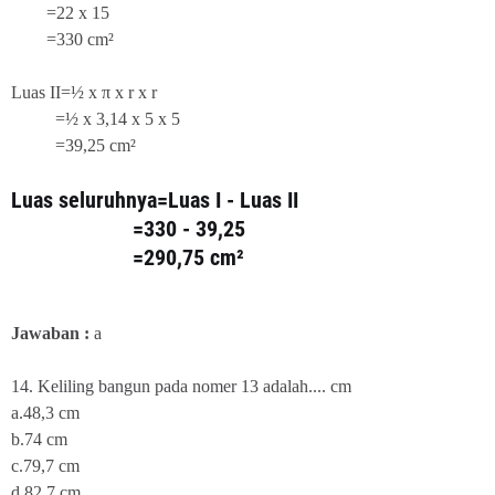
=22 x 15
=330 cm²
Luas II=½ x π x r x r
=½ x 3,14 x 5 x 5
=39,25 cm²
Luas seluruhnya=Luas I - Luas II
=330 - 39,25
=290,75 cm²
Jawaban :
a
14. Keliling bangun pada nomer 13 adalah.... cm
a.48,3 cm
b.74 cm
c.79,7 cm
d.82,7 cm