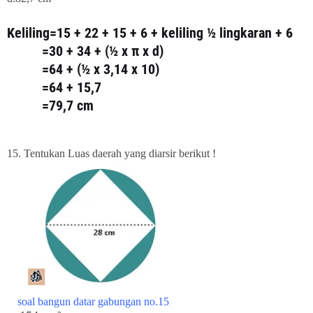
Keliling=15 + 22 + 15 + 6 + keliling ½ lingkaran + 6
=30 + 34 + (½ x π x d)
=64 + (½ x 3,14 x 10)
=64 + 15,7
=79,7 cm
15. Tentukan Luas daerah yang diarsir berikut !
soal bangun datar gabungan no.15