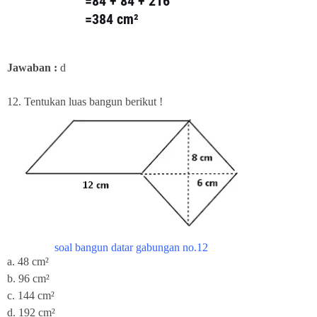
=84 + 84 + 216
=384 cm²
Jawaban :
d
12. Tentukan luas bangun berikut !
soal bangun datar gabungan no.12
a. 48 cm²
b. 96 cm²
c. 144 cm²
d. 192 cm²