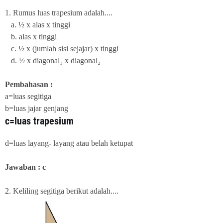
1. Rumus luas trapesium adalah....
a. ½ x alas x tinggi
b. alas x tinggi
c. ½ x (jumlah sisi sejajar) x tinggi
d. ½ x diagonal₁ x diagonal₂
Pembahasan :
a=luas segitiga
b=luas jajar genjang
c=luas trapesium
d=luas layang- layang atau belah ketupat
Jawaban : c
2. Keliling segitiga berikut adalah....