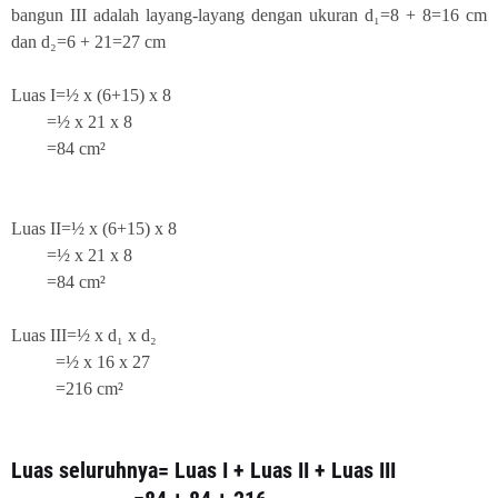
bangun III adalah layang-layang dengan ukuran d₁=8 + 8=16 cm
dan d₂=6 + 21=27 cm
Luas I=½ x (6+15) x 8
=½ x 21 x 8
=84 cm²
Luas II=½ x (6+15) x 8
=½ x 21 x 8
=84 cm²
Luas III=½ x d₁ x d₂
=½ x 16 x 27
=216 cm²
Luas seluruhnya= Luas I + Luas II + Luas III