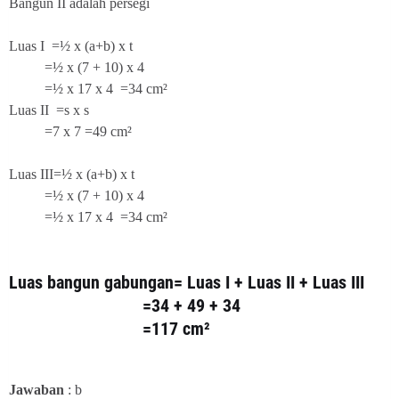
Bangun II adalah persegi
Luas I =½ x (a+b) x t
=½ x (7 + 10) x 4
=½ x 17 x 4
=34 cm²
Luas II =s x s
=7 x 7
=49 cm²
Luas III=½ x (a+b) x t
=½ x (7 + 10) x 4
=½ x 17 x 4
=34 cm²
Luas bangun gabungan=
Luas I + Luas II + Luas III
=34 + 49 + 34
=117 cm²
Jawaban
: b