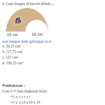
6.
Luas bangun di bawah adalah.....
soal bangun datar gabungan no.6
a. 39,25 cm²
b.
117,75 cm²
c.
157 cm²
d. 196,25 cm²
Pembahasan :
Luas I=½ luas lingkaran besar
=½ x л x r x r
=½ x 3,14 x 10 x 10