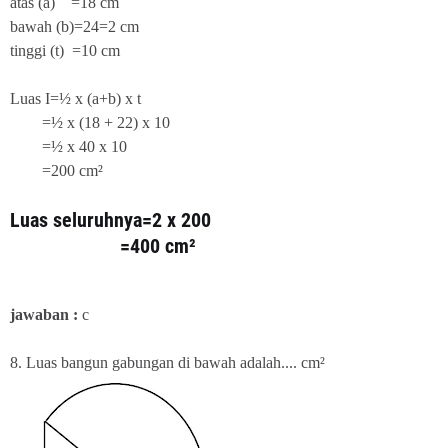
atas (a) =18 cm
bawah (b)=24=2 cm
tinggi (t) =10 cm
Luas I=½ x (a+b) x t
=½ x (18 + 22) x 10
=½ x 40 x 10
=200 cm²
Luas seluruhnya=2 x 200
=400 cm²
jawaban :
c
8. Luas bangun gabungan di bawah adalah.... cm²