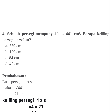
4. Sebuah persegi mempunyai luas 441 cm². Berapa keliling
persegi tersebut?
a. 220 cm
b. 129 cm
c. 84 cm
d. 42 cm
Pembahasan :
Luas persegi=s x s
maka s=√441
=21 cm
keliling persegi=4 x s
=4 x 21