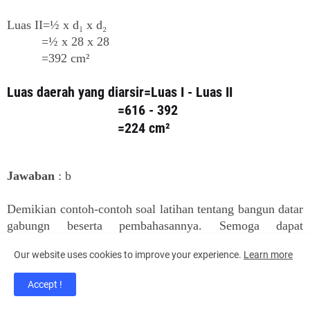
Luas II=½ x d₁ x d₂
=½ x 28 x 28
=392 cm²
Luas daerah yang diarsir=Luas I - Luas II
=616 - 392
=224 cm²
Jawaban
: b
Demikian contoh-contoh soal latihan tentang bangun datar
gabungn beserta pembahasannya. Semoga dapat
membantu untuk lebih memahami materinya.
Our website uses cookies to improve your experience.
Learn more
Accept !