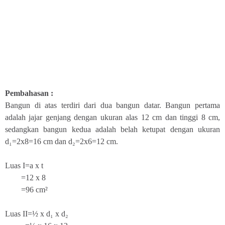
Pembahasan :
Bangun di atas terdiri dari dua bangun datar. Bangun pertama
adalah jajar genjang dengan ukuran alas 12 cm dan tinggi 8 cm,
sedangkan bangun kedua adalah belah ketupat dengan ukuran
d₁=2x8=16 cm dan d₂=2x6=12 cm.
Luas I=a x t
=12 x 8
=96 cm²
Luas II=½ x d₁ x d₂