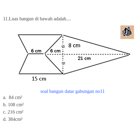
11.
Luas bangun di bawah adalah....
soal bangun datar gabungan no11
a. 84
cm²
b. 108
cm²
c.
216 cm²
d. 384
cm²