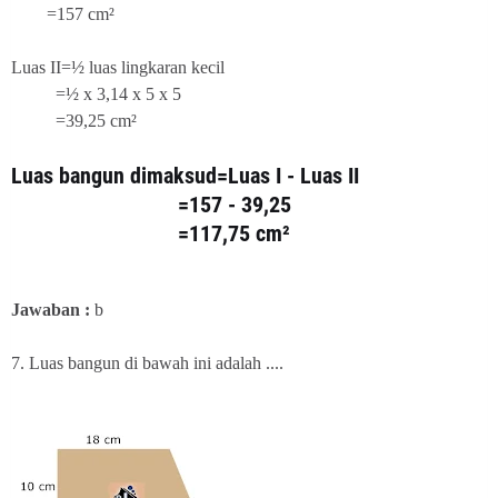
=157 cm²
Luas II=½ luas lingkaran kecil
=½ x 3,14 x 5 x 5
=39,25 cm²
Luas bangun dimaksud=Luas I - Luas II
=157 - 39,25
=117,75 cm²
Jawaban :
b
7. Luas bangun di bawah ini adalah ....