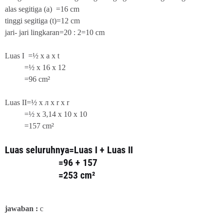
alas segitiga (a) =16 cm
tinggi segitiga (t)=12 cm
jari- jari lingkaran=20 : 2=10 cm
Luas I =½ x a x t
=½ x 16 x 12
=96 cm²
Luas II=½ x
л x r x r
=½ x 3,14 x 10 x 10
=157 cm²
Luas seluruhnya=Luas I + Luas II
=96 + 157
=253 cm²
jawaban :
c