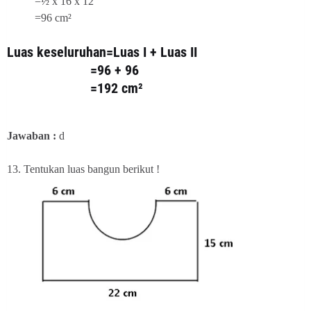
=½ x 16 x 12
=96 cm²
Luas keseluruhan=Luas I + Luas II
=96 + 96
=192 cm²
Jawaban :
d
13. Tentukan luas bangun berikut !