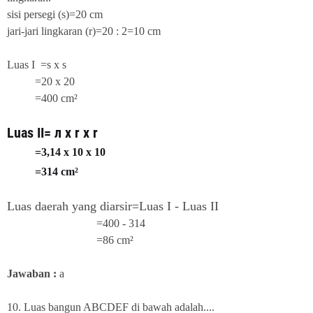
sisi persegi (s)=20 cm
jari-jari lingkaran (r)=20 : 2=10 cm
Luas I =s x s
=20 x 20
=400 cm²
Luas II=
л x r x r
=3,14 x 10 x 10
=314 cm²
Luas daerah yang diarsir=Luas I - Luas II
=400 - 314
=86
cm²
Jawaban :
a
10. Luas bangun ABCDEF di bawah adalah....